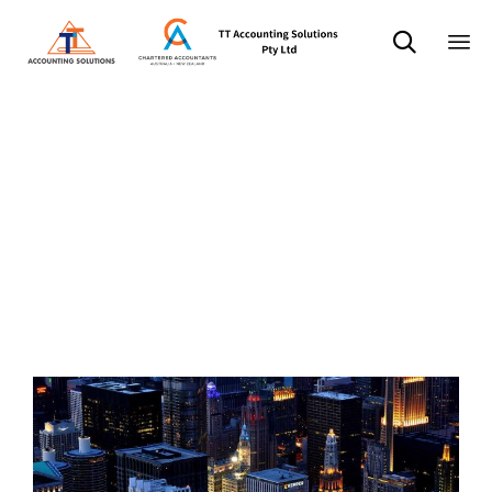

Sk
标签：
to
co
Market