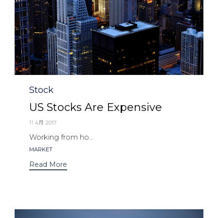
Category
Stock
US Stocks Are Expensive
11 4月 2017
Working from ho...
Tags
MARKET
Read More