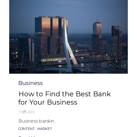
Category
Business
How to Find the Best Bank
for Your Business
7 9月 2013
Business bankin...
Tags
,
CONTENT
MARKET