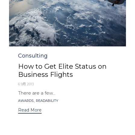
Category
Consulting
How to Get Elite Status on
Business Flights
6 9月 2013
There are a few...
Tags
,
AWARDS
READABILITY
Read More