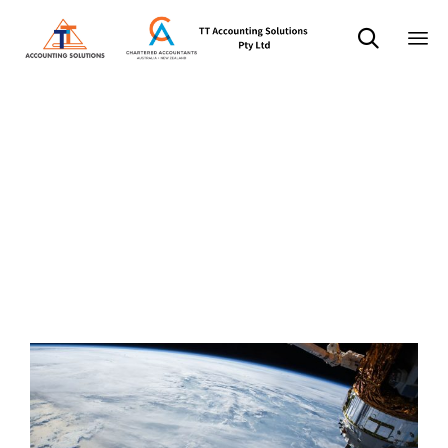

Sk
标签：
to
co
readability