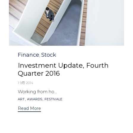
Category
Finance
Stock
,
Investment Update, Fourth
Quarter 2016
1 9月 2014
Working from ho...
Tags
,
,
ART
AWARDS
FESTIVALE
Read More