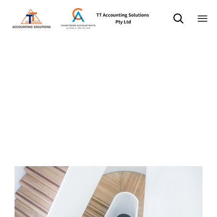

Sk
标签：
to
co
Festivale