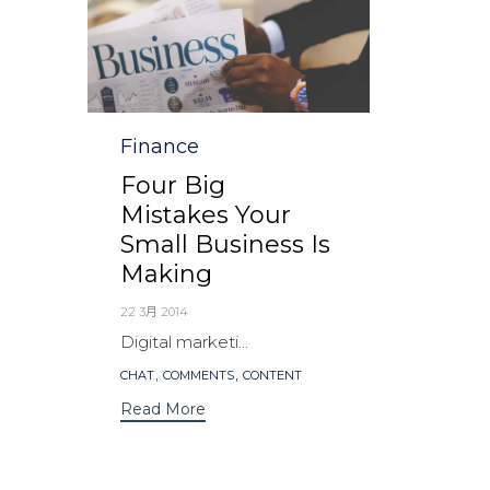
Category
Finance
Four Big
Mistakes Your
Small Business Is
Making
22 3月 2014
Digital marketi...
Tags
,
,
CHAT
COMMENTS
CONTENT
Read More