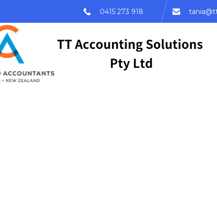
0415 273 918
tania@t
标签：
chat